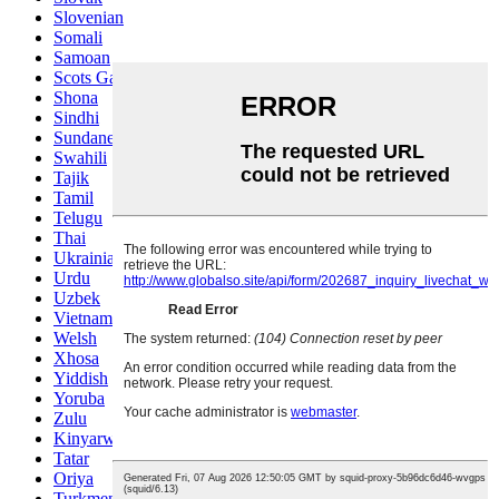
Slovenian
Somali
Samoan
Scots Gaelic
Shona
Sindhi
Sundanese
Swahili
Tajik
Tamil
Telugu
Thai
Ukrainian
Urdu
Uzbek
Vietnamese
Welsh
Xhosa
Yiddish
Yoruba
Zulu
Kinyarwanda
Tatar
Oriya
Turkmen