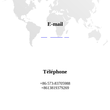
E-mail
info@solarway.cc
Téléphone
+86-573-83705988
+8613819379269