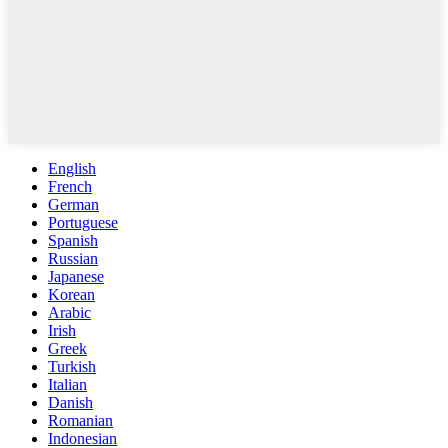
English
French
German
Portuguese
Spanish
Russian
Japanese
Korean
Arabic
Irish
Greek
Turkish
Italian
Danish
Romanian
Indonesian