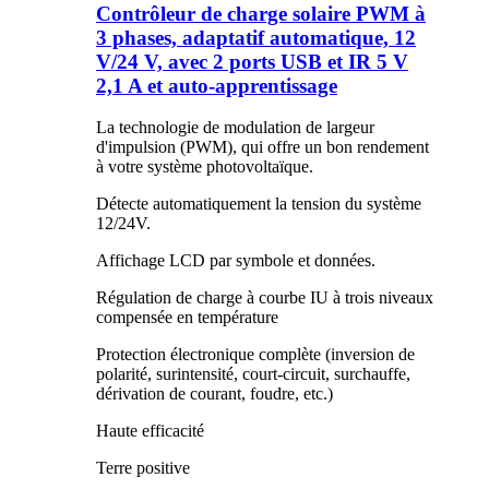
Contrôleur de charge solaire PWM à
3 phases, adaptatif automatique, 12
V/24 V, avec 2 ports USB et IR 5 V
2,1 A et auto-apprentissage
La technologie de modulation de largeur
d'impulsion (PWM), qui offre un bon rendement
à votre système photovoltaïque.
Détecte automatiquement la tension du système
12/24V.
Affichage LCD par symbole et données.
Régulation de charge à courbe IU à trois niveaux
compensée en température
Protection électronique complète (inversion de
polarité, surintensité, court-circuit, surchauffe,
dérivation de courant, foudre, etc.)
Haute efficacité
Terre positive