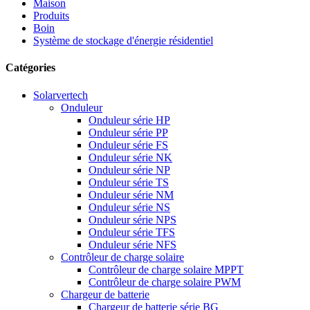
Maison
Produits
Boin
Système de stockage d'énergie résidentiel
Catégories
Solarvertech
Onduleur
Onduleur série HP
Onduleur série PP
Onduleur série FS
Onduleur série NK
Onduleur série NP
Onduleur série TS
Onduleur série NM
Onduleur série NS
Onduleur série NPS
Onduleur série TFS
Onduleur série NFS
Contrôleur de charge solaire
Contrôleur de charge solaire MPPT
Contrôleur de charge solaire PWM
Chargeur de batterie
Chargeur de batterie série BG