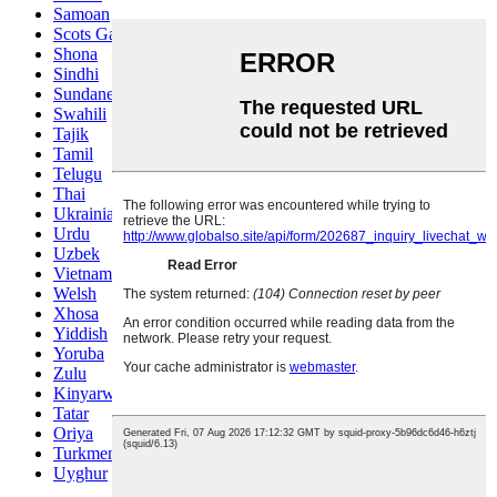
Samoan
Scots Gaelic
Shona
Sindhi
Sundanese
Swahili
Tajik
Tamil
Telugu
Thai
Ukrainian
Urdu
Uzbek
Vietnamese
Welsh
Xhosa
Yiddish
Yoruba
Zulu
Kinyarwanda
Tatar
Oriya
Turkmen
Uyghur